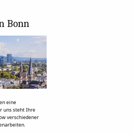
in Bonn
nen eine
 uns steht Ihre
how verschiedener
enarbeiten.