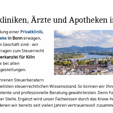
kliniken, Ärzte und Apotheken 
ndung einer
Privatklinik,
heke
in Bonn
erwägen,
m Geschäft sind - wir
 Fragen zum Steuerrecht
erkanzlei für Köln
e bei allen
agestellungen.
hrenen Steuerberatern
tuellsten steuerrechtlichen Wissensstand. So können wir Ih
tente und professionelle Beratung gewährleisten. Denn für
ter Stelle. Ergänzt wird unser Fachwissen durch das Know-
 denen wir bereits seit vielen Jahren vertrauensvoll zusamm