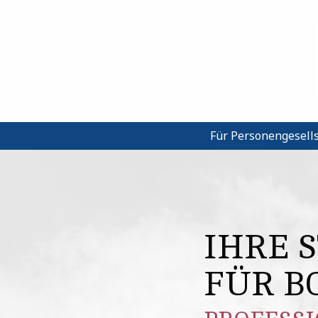
Für Personengesell
IHRE 
FÜR B