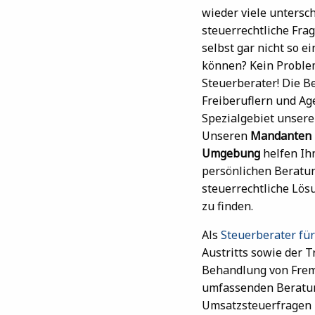
wieder viele untersch
steuerrechtliche Fra
selbst gar nicht so 
können? Kein Problem
Steuerberater! Die B
Freiberuflern und Ag
Spezialgebiet unsere
Unseren
Mandanten 
Umgebung
helfen Ih
persönlichen Beratun
steuerrechtliche Lös
zu finden.
Als
Steuerberater fü
Austritts sowie der 
Behandlung von Frem
umfassenden Beratung
Umsatzsteuerfragen i